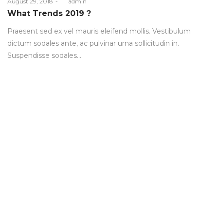
Posted
August 29, 2018
by
admin
on
What Trends 2019 ?
Praesent sed ex vel mauris eleifend mollis. Vestibulum
dictum sodales ante, ac pulvinar urna sollicitudin in.
Suspendisse sodales…