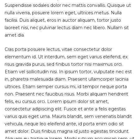
Suspendisse sodales dolor nec mattis convallis. Quisque ut
nulla viverra, posuere lorem eget, ultrices metus. Nulla
facilisi. Duis aliquet, eros in auctor aliquam, tortor justo
laoreet nisi, nec pulvinar lectus diam nec libero. Nullam sit
amet dia
Cras porta posuere lectus, vitae consectetur dolor
elementum id. Ut interdum, sem eget varius eleifend, ex
risus gravida purus, sed finibus tortor nisi maximus orci.
Etiam vel sollicitudin nisi. In ipsum tortor, vulputate nec est
in, pharetra malesuada diam. Praesent ullamcorper lacinia
ultrices. Etiam semper cursus mi, id tempor neque porta
non. Praesent nec faucibus risus. Morbi aliquam hendrerit
felis, eu cursus orci. Lorem ipsum dolor sit amet,
consectetur adipiscing elit. Fusce et ante a felis egestas
varius quis eget urna. Mauris blandit, sem venenatis blandit
vehicula, neque leo eleifend ante, id porta enim odio sit
amet dolor. Duis finibus magna id justo egestas tincidunt.
Aliquam eu tristique lorem. Morbi rutrum accumsan sem, ut