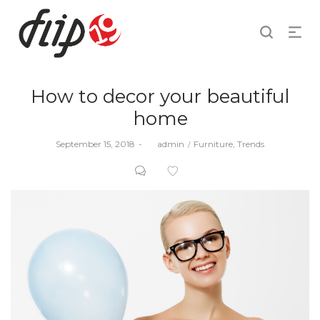
How to decor your beautiful
home
Posted
Posted
September 15, 2018
by
admin
Furniture
Trends
on
in