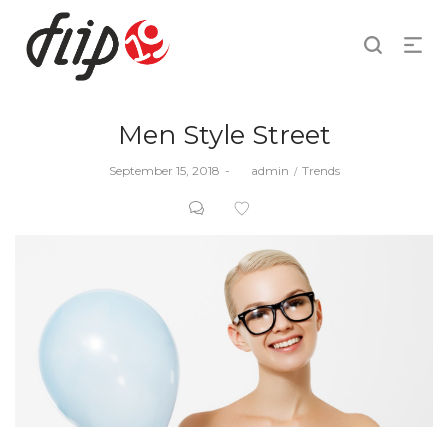
Men Style Street
Posted
Posted
September 15, 2018
by
admin
Trends
on
in