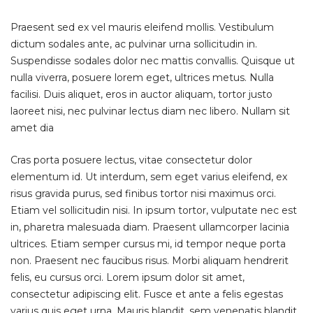
Praesent sed ex vel mauris eleifend mollis. Vestibulum
dictum sodales ante, ac pulvinar urna sollicitudin in.
Suspendisse sodales dolor nec mattis convallis. Quisque ut
nulla viverra, posuere lorem eget, ultrices metus. Nulla
facilisi. Duis aliquet, eros in auctor aliquam, tortor justo
laoreet nisi, nec pulvinar lectus diam nec libero. Nullam sit
amet dia
Cras porta posuere lectus, vitae consectetur dolor
elementum id. Ut interdum, sem eget varius eleifend, ex
risus gravida purus, sed finibus tortor nisi maximus orci.
Etiam vel sollicitudin nisi. In ipsum tortor, vulputate nec est
in, pharetra malesuada diam. Praesent ullamcorper lacinia
ultrices. Etiam semper cursus mi, id tempor neque porta
non. Praesent nec faucibus risus. Morbi aliquam hendrerit
felis, eu cursus orci. Lorem ipsum dolor sit amet,
consectetur adipiscing elit. Fusce et ante a felis egestas
varius quis eget urna. Mauris blandit, sem venenatis blandit